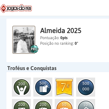
Almeida 2025
Pontuação:
0pts
Posição no ranking:
0º
Troféus e Conquistas