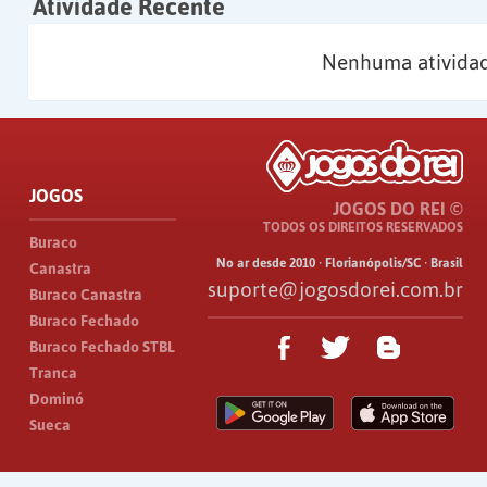
Atividade Recente
Nenhuma atividad
JOGOS
JOGOS DO REI ©
TODOS OS DIREITOS RESERVADOS
Buraco
No ar desde 2010 · Florianópolis/SC · Brasil
Canastra
suporte@jogosdorei.com.br
Buraco Canastra
Buraco Fechado
Buraco Fechado STBL
Tranca
Dominó
Sueca