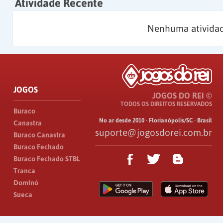
Atividade Recente
Nenhuma atividad
JOGOS
JOGOS DO REI ©
TODOS OS DIREITOS RESERVADOS
Buraco
No ar desde 2010 · Florianópolis/SC · Brasil
Canastra
suporte@jogosdorei.com.br
Buraco Canastra
Buraco Fechado
Buraco Fechado STBL
Tranca
Dominó
Sueca