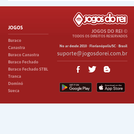
JOGOS
JOGOS DO REI ©
TODOS OS DIREITOS RESERVADOS
Buraco
No ar desde 2010 · Florianópolis/SC · Brasil
Canastra
suporte@jogosdorei.com.br
Buraco Canastra
Buraco Fechado
Buraco Fechado STBL
Tranca
Dominó
Sueca