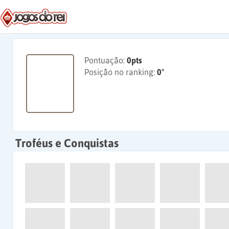
Pontuação:
0pts
Posição no ranking:
0º
Troféus e Conquistas