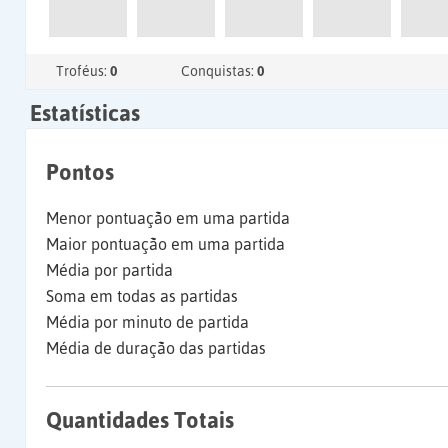
Troféus:
0
Conquistas:
0
Estatísticas
Pontos
Menor pontuação em uma partida
Maior pontuação em uma partida
Média por partida
Soma em todas as partidas
Média por minuto de partida
Média de duração das partidas
Quantidades Totais