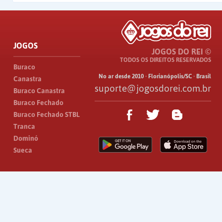
JOGOS
JOGOS DO REI ©
TODOS OS DIREITOS RESERVADOS
Buraco
No ar desde 2010 · Florianópolis/SC · Brasil
Canastra
suporte@jogosdorei.com.br
Buraco Canastra
Buraco Fechado
Buraco Fechado STBL
Tranca
Dominó
Sueca