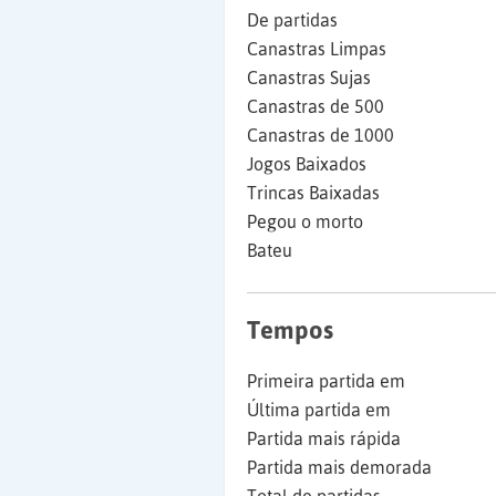
De partidas
Canastras Limpas
Canastras Sujas
Canastras de 500
Canastras de 1000
Jogos Baixados
Trincas Baixadas
Pegou o morto
Bateu
Tempos
Primeira partida em
Última partida em
Partida mais rápida
Partida mais demorada