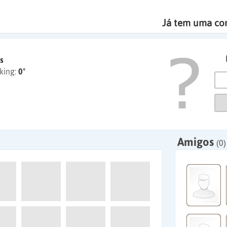
Já tem uma co
s
king:
0º
Amigos
(0)