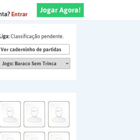
Jogar Agora!
nta?
Entrar
Liga:
Classificação pendente.
Ver caderninho de partidas