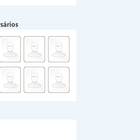
sários