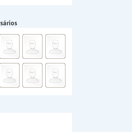
sários