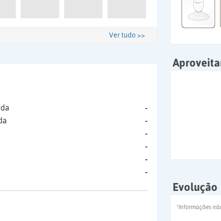
Ver tudo >>
Aproveit
ida
-
da
-
-
-
-
-
Evolução
*Informações nã