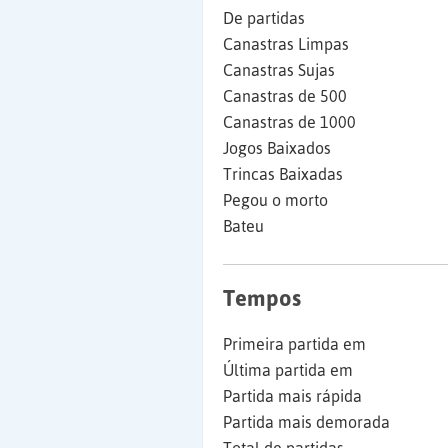
De partidas
Canastras Limpas
Canastras Sujas
Canastras de 500
Canastras de 1000
Jogos Baixados
Trincas Baixadas
Pegou o morto
Bateu
Tempos
Primeira partida em
Última partida em
Partida mais rápida
Partida mais demorada