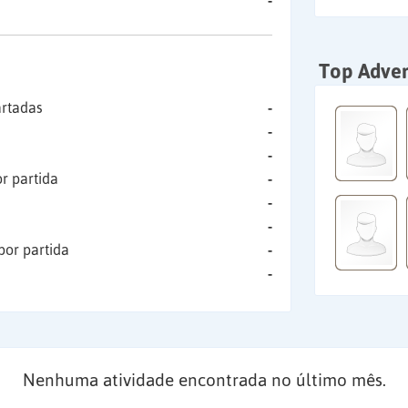
-
Top Adver
artadas
-
-
-
r partida
-
-
-
por partida
-
-
Nenhuma atividade encontrada no último mês.