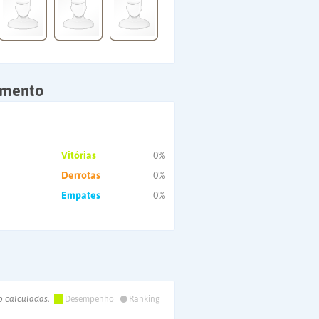
amento
Vitórias
0%
Derrotas
0%
Empates
0%
•
o calculadas.
Desempenho
Ranking