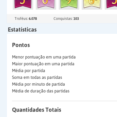
Troféus:
6.078
Conquistas:
103
Estatísticas
Pontos
Menor pontuação em uma partida
Maior pontuação em uma partida
Média por partida
Soma em todas as partidas
Média por minuto de partida
Média de duração das partidas
Quantidades Totais