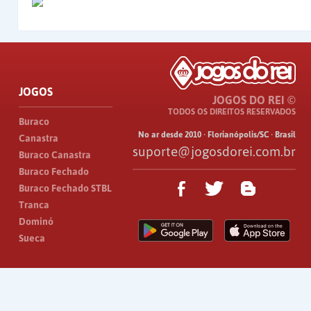
JOGOS
JOGOS DO REI ©
TODOS OS DIREITOS RESERVADOS
Buraco
No ar desde 2010 · Florianópolis/SC · Brasil
Canastra
suporte@jogosdorei.com.br
Buraco Canastra
Buraco Fechado
Buraco Fechado STBL
Tranca
Dominó
Sueca