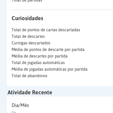
Total de partidas
Curiosidades
Total de pontos de cartas descartadas
Total de descartes
Curingas descartados
Média de pontos de descarte por partida
Média de descartes por partida
Total de jogadas automáticas
Média de jogadas automáticas por partida
Total de abandonos
Atividade Recente
Dia/Mês