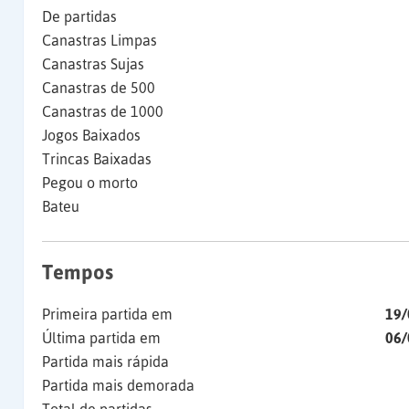
De partidas
Canastras Limpas
Canastras Sujas
Canastras de 500
Canastras de 1000
Jogos Baixados
Trincas Baixadas
Pegou o morto
Bateu
Tempos
Primeira partida em
19/
Última partida em
06/
Partida mais rápida
Partida mais demorada