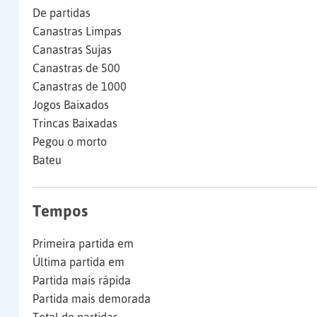
De partidas
Canastras Limpas
Canastras Sujas
Canastras de 500
Canastras de 1000
Jogos Baixados
Trincas Baixadas
Pegou o morto
Bateu
Tempos
Primeira partida em
Última partida em
Partida mais rápida
Partida mais demorada