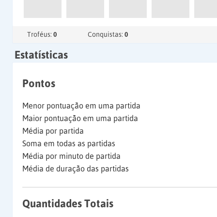
Troféus:
0
Conquistas:
0
Estatísticas
Pontos
Menor pontuação em uma partida
Maior pontuação em uma partida
Média por partida
Soma em todas as partidas
Média por minuto de partida
Média de duração das partidas
Quantidades Totais