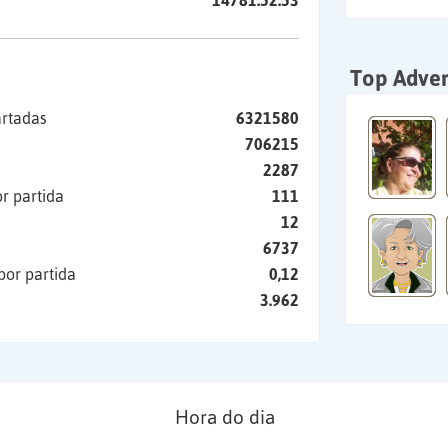
14781:52:53
Top Adver
artadas
6321580
706215
2287
r partida
111
12
6737
por partida
0,12
3.962
Hora do dia