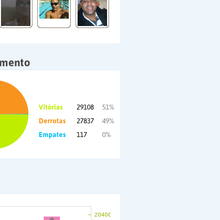
amento
Vitórias
29108
51%
Derrotas
27837
49%
Empates
117
0%