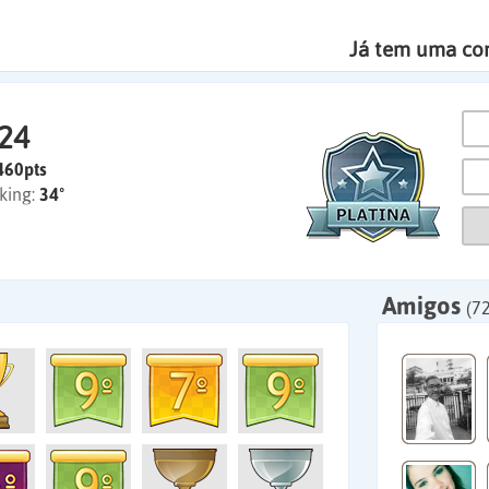
Já tem uma co
 24
460pts
king:
34º
Amigos
(72