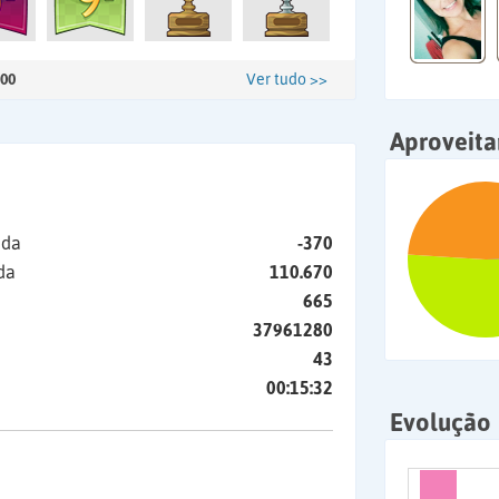
00
Ver tudo >>
Aproveit
ida
-370
da
110.670
665
37961280
43
00:15:32
Evolução