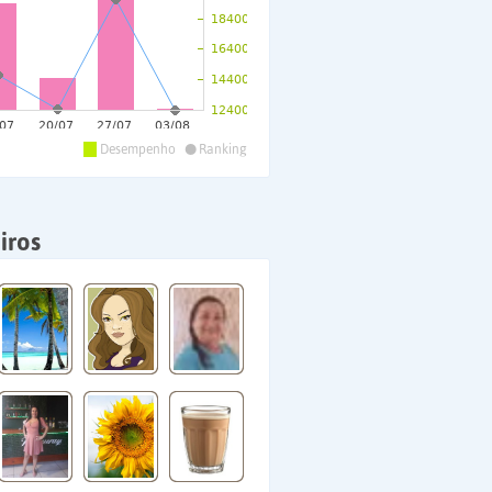
•
Desempenho
Ranking
iros