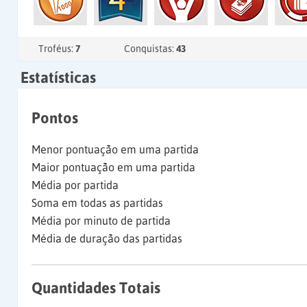
Troféus:
7
Conquistas:
43
Estatísticas
Pontos
Menor pontuação em uma partida
Maior pontuação em uma partida
Média por partida
Soma em todas as partidas
Média por minuto de partida
Média de duração das partidas
Quantidades Totais