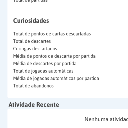
Total de partidas
Curiosidades
Total de pontos de cartas descartadas
Total de descartes
Curingas descartados
Média de pontos de descarte por partida
Média de descartes por partida
Total de jogadas automáticas
Média de jogadas automáticas por partida
Total de abandonos
Atividade Recente
Nenhuma atividad