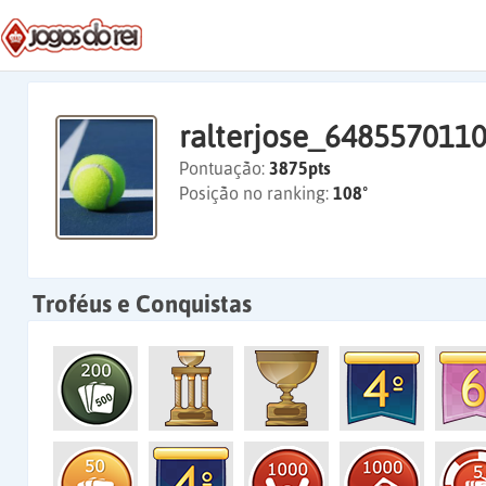
ralterjose_648557011
Pontuação:
3875pts
Posição no ranking:
108º
Troféus e Conquistas