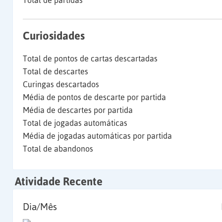
Total de partidas
Curiosidades
Total de pontos de cartas descartadas
Total de descartes
Curingas descartados
Média de pontos de descarte por partida
Média de descartes por partida
Total de jogadas automáticas
Média de jogadas automáticas por partida
Total de abandonos
Atividade Recente
Dia/Mês