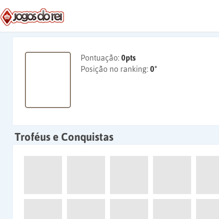
Pontuação:
0pts
Posição no ranking:
0º
Troféus e Conquistas