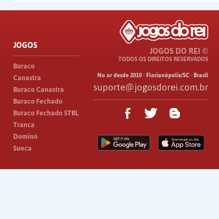
JOGOS
JOGOS DO REI ©
TODOS OS DIREITOS RESERVADOS
Buraco
No ar desde 2010 · Florianópolis/SC · Brasil
Canastra
suporte@jogosdorei.com.br
Buraco Canastra
Buraco Fechado
Buraco Fechado STBL
Tranca
Dominó
Sueca