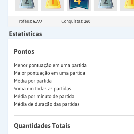
Troféus:
6.777
Conquistas:
160
Estatísticas
Pontos
Menor pontuação em uma partida
Maior pontuação em uma partida
Média por partida
Soma em todas as partidas
Média por minuto de partida
Média de duração das partidas
Quantidades Totais