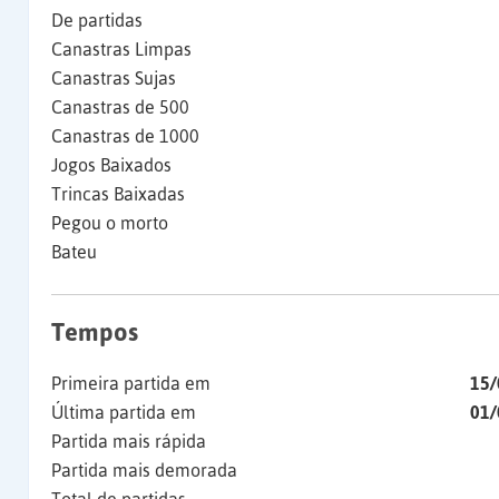
De partidas
Canastras Limpas
Canastras Sujas
Canastras de 500
Canastras de 1000
Jogos Baixados
Trincas Baixadas
Pegou o morto
Bateu
Tempos
Primeira partida em
15/
Última partida em
01/
Partida mais rápida
Partida mais demorada