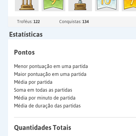
Troféus:
122
Conquistas:
134
Estatísticas
Pontos
Menor pontuação em uma partida
Maior pontuação em uma partida
Média por partida
Soma em todas as partidas
Média por minuto de partida
Média de duração das partidas
Quantidades Totais