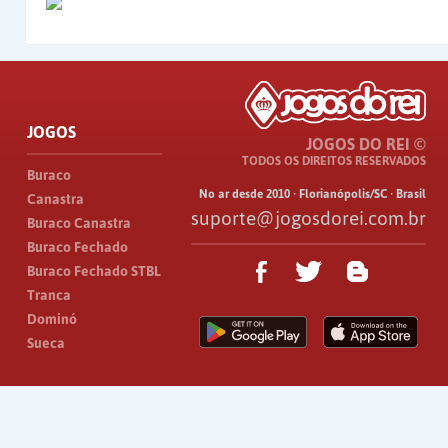
JOGOS
JOGOS DO REI ©
TODOS OS DIREITOS RESERVADOS
Buraco
No ar desde 2010 · Florianópolis/SC · Brasil
Canastra
suporte@jogosdorei.com.br
Buraco Canastra
Buraco Fechado
Buraco Fechado STBL
Tranca
Dominó
Sueca