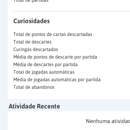
Total de partidas
Curiosidades
Total de pontos de cartas descartadas
Total de descartes
Curingas descartados
Média de pontos de descarte por partida
Média de descartes por partida
Total de jogadas automáticas
Média de jogadas automáticas por partida
Total de abandonos
Atividade Recente
Nenhuma atividad