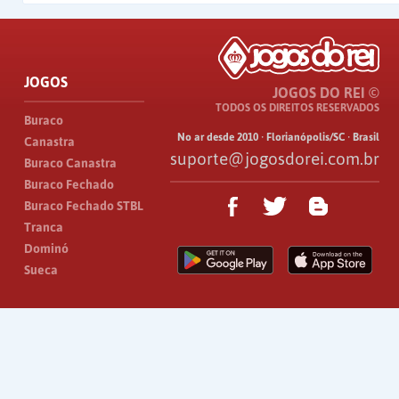
JOGOS
JOGOS DO REI ©
TODOS OS DIREITOS RESERVADOS
Buraco
No ar desde 2010 · Florianópolis/SC · Brasil
Canastra
suporte@jogosdorei.com.br
Buraco Canastra
Buraco Fechado
Buraco Fechado STBL
Tranca
Dominó
Sueca