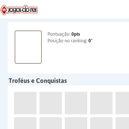
Pontuação:
0pts
Posição no ranking:
0º
Troféus e Conquistas