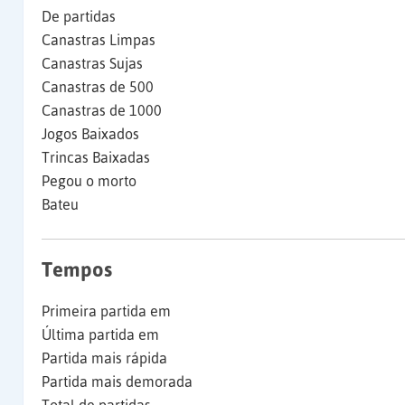
De partidas
Canastras Limpas
Canastras Sujas
Canastras de 500
Canastras de 1000
Jogos Baixados
Trincas Baixadas
Pegou o morto
Bateu
Tempos
Primeira partida em
Última partida em
Partida mais rápida
Partida mais demorada