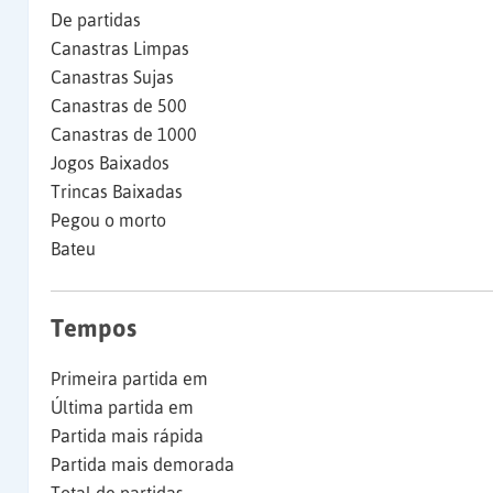
De partidas
Canastras Limpas
Canastras Sujas
Canastras de 500
Canastras de 1000
Jogos Baixados
Trincas Baixadas
Pegou o morto
Bateu
Tempos
Primeira partida em
Última partida em
Partida mais rápida
Partida mais demorada