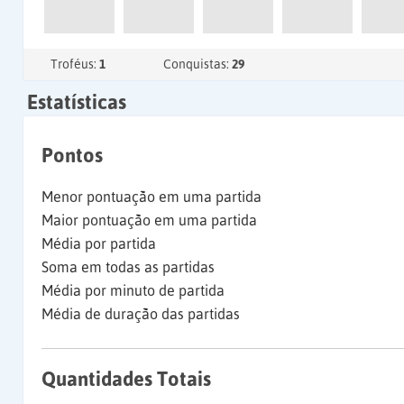
Troféus:
1
Conquistas:
29
Estatísticas
Pontos
Menor pontuação em uma partida
Maior pontuação em uma partida
Média por partida
Soma em todas as partidas
Média por minuto de partida
Média de duração das partidas
Quantidades Totais