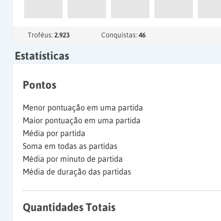
Troféus:
2.923
Conquistas:
46
Estatísticas
Pontos
Menor pontuação em uma partida
Maior pontuação em uma partida
Média por partida
Soma em todas as partidas
Média por minuto de partida
Média de duração das partidas
Quantidades Totais