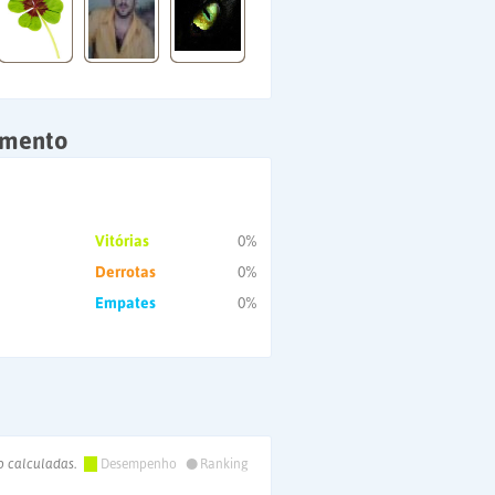
amento
Vitórias
0%
Derrotas
0%
Empates
0%
•
o calculadas.
Desempenho
Ranking