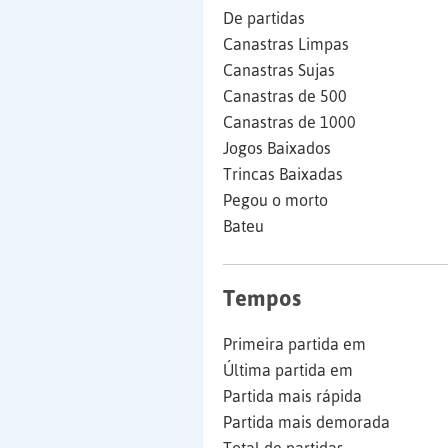
De partidas
Canastras Limpas
Canastras Sujas
Canastras de 500
Canastras de 1000
Jogos Baixados
Trincas Baixadas
Pegou o morto
Bateu
Tempos
Primeira partida em
Última partida em
Partida mais rápida
Partida mais demorada