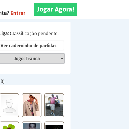
Jogar Agora!
nta?
Entrar
Liga:
Classificação pendente.
Ver caderninho de partidas
28)