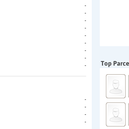
-
-
-
-
-
-
-
-
Top Parce
-
-
-
-
-