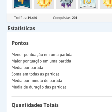
Troféus:
19.460
Conquistas:
201
Estatísticas
Pontos
Menor pontuação em uma partida
Maior pontuação em uma partida
Média por partida
Soma em todas as partidas
Média por minuto de partida
Média de duração das partidas
Quantidades Totais