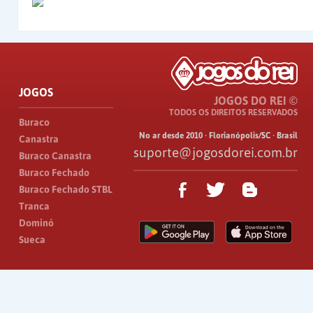
JOGOS
JOGOS DO REI ©
TODOS OS DIREITOS RESERVADOS
Buraco
No ar desde 2010 · Florianópolis/SC · Brasil
Canastra
suporte@jogosdorei.com.br
Buraco Canastra
Buraco Fechado
Buraco Fechado STBL
Tranca
Dominó
Sueca