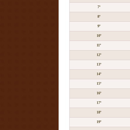
7º
8º
9º
10º
11º
12º
13º
14º
15º
16º
17º
18º
19º