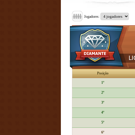
Jogadores:
Posição
1º
2º
3º
4º
5º
6º