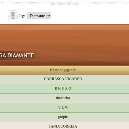
Liga:
Nome do jogador
CARRASCA JOGADOR
B R U X O
timoneira
V L M
piripiri
TANIA CORREIA