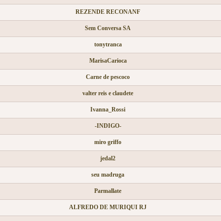
REZENDE RECONANF
Sem Conversa SA
tonytranca
MarisaCarioca
Carne de pescoco
valter reis e claudete
Ivanna_Rossi
-INDIGO-
miro griffo
jedal2
seu madruga
Parmallate
ALFREDO DE MURIQUI RJ