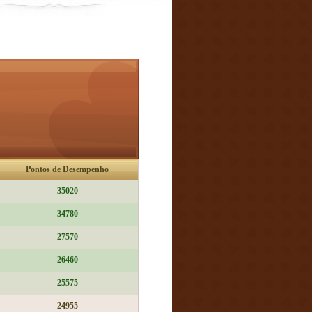
Pontos de Desempenho
35020
34780
27570
26460
25575
24955