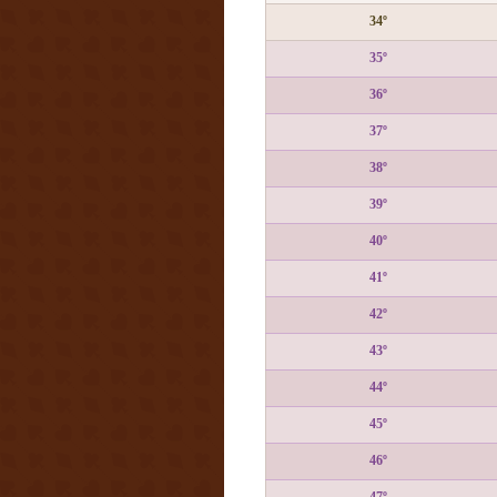
34º
35º
36º
37º
38º
39º
40º
41º
42º
43º
44º
45º
46º