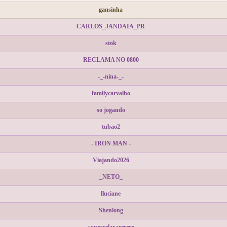
gansinha
CARLOS_JANDAIA_PR
stok
RECLAMA NO 0800
-_-nina-_-
familycarvalho
so jogando
tubao2
- IRON MAN -
Viajando2026
_NETO_
lluciane
Shenlong