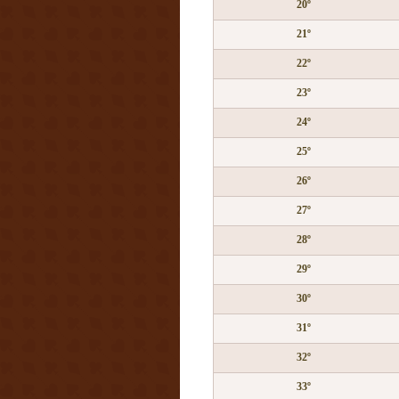
20º
21º
22º
23º
24º
25º
26º
27º
28º
29º
30º
31º
32º
33º