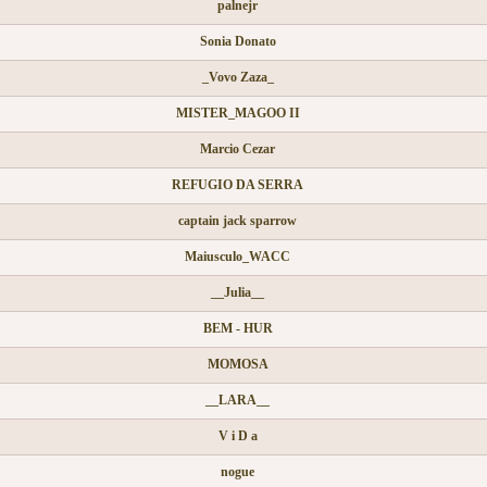
palnejr
Sonia Donato
_Vovo Zaza_
MISTER_MAGOO II
Marcio Cezar
REFUGIO DA SERRA
captain jack sparrow
Maiusculo_WACC
__Julia__
BEM - HUR
MOMOSA
__LARA__
V i D a
nogue