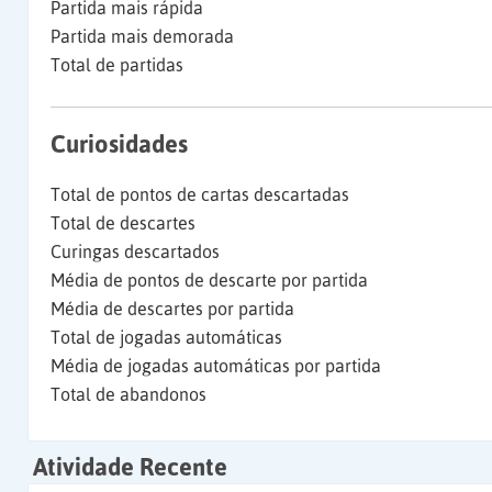
Partida mais rápida
Partida mais demorada
Total de partidas
Curiosidades
Total de pontos de cartas descartadas
Total de descartes
Curingas descartados
Média de pontos de descarte por partida
Média de descartes por partida
Total de jogadas automáticas
Média de jogadas automáticas por partida
Total de abandonos
Atividade Recente