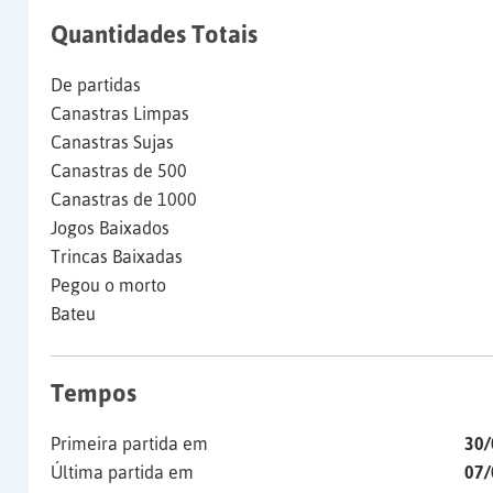
Quantidades Totais
De partidas
Canastras Limpas
Canastras Sujas
Canastras de 500
Canastras de 1000
Jogos Baixados
Trincas Baixadas
Pegou o morto
Bateu
Tempos
Primeira partida em
30/
Última partida em
07/