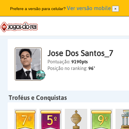
Ver versão mobile
Prefere a versão para celular?
×
Jose Dos Santos_7
Pontuação:
9190pts
Posição no ranking:
96º
Troféus e Conquistas