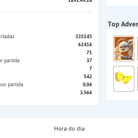
1892:49:28
Top Adver
artadas
335145
62416
71
r partida
37
7
542
por partida
0,06
3.566
Hora do dia