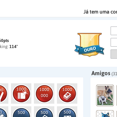
Já tem uma co
50pts
king:
114º
Amigos
(3