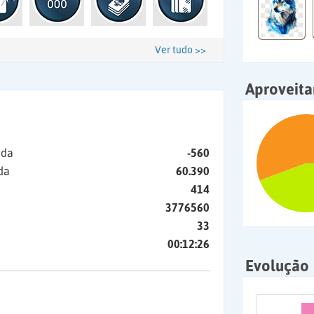
Ver tudo >>
Aproveit
ida
-560
da
60.390
414
3776560
33
00:12:26
Evolução