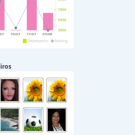
•
Desempenho
Ranking
iros