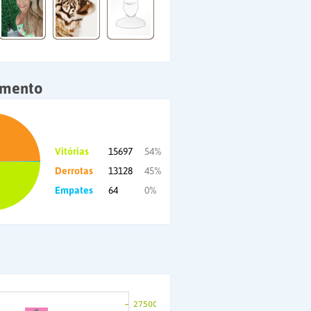
amento
Vitórias
15697
54%
Derrotas
13128
45%
Empates
64
0%