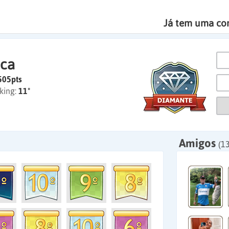
Já tem uma co
nca
505pts
king:
11º
Amigos
(13