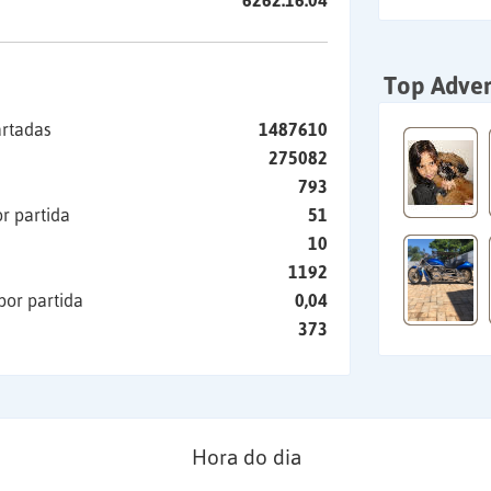
6262:16:04
Top Adver
artadas
1487610
275082
793
r partida
51
10
1192
por partida
0,04
373
Hora do dia