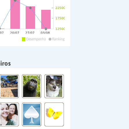
•
Desempenho
Ranking
iros