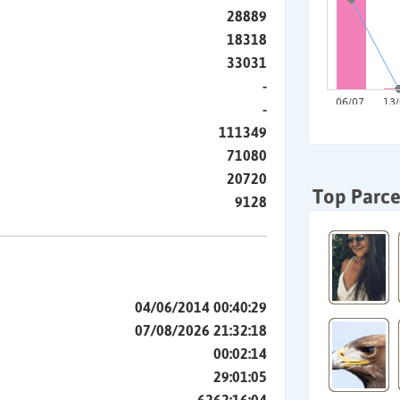
28889
18318
33031
-
-
111349
71080
20720
Top Parce
9128
04/06/2014 00:40:29
07/08/2026 21:32:18
00:02:14
29:01:05