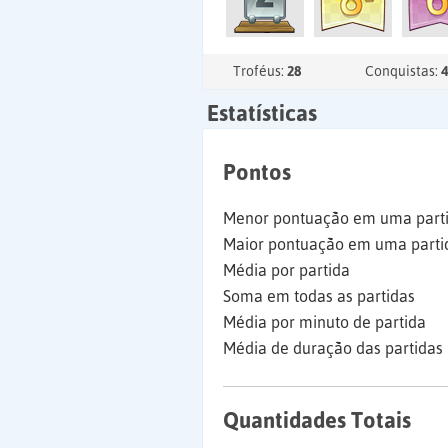
Troféus:
28
Conquistas:
4
Estatísticas
Pontos
Menor pontuação em uma part
Maior pontuação em uma parti
Média por partida
Soma em todas as partidas
Média por minuto de partida
Média de duração das partidas
Quantidades Totais