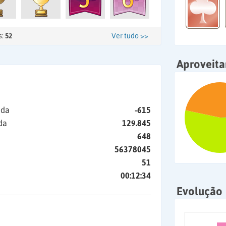
s:
52
Ver tudo >>
Aproveit
ida
-615
da
129.845
648
56378045
51
00:12:34
Evolução