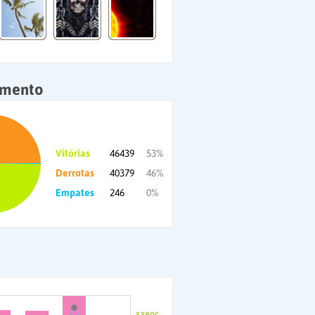
amento
Vitórias
46439
53%
Derrotas
40379
46%
Empates
246
0%