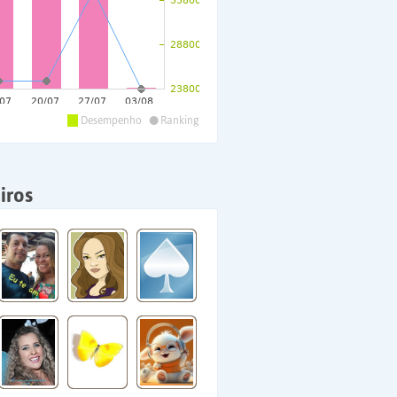
•
Desempenho
Ranking
iros