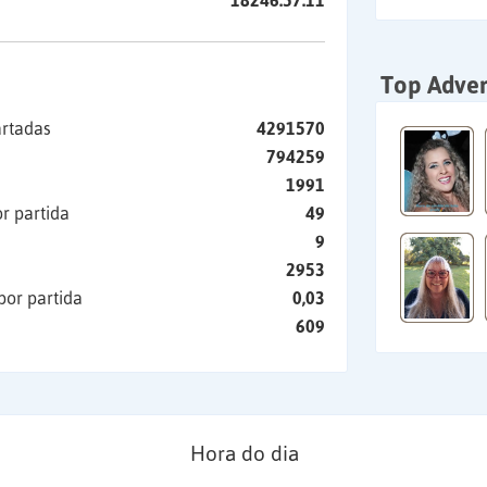
18246:57:11
Top Adver
artadas
4291570
794259
1991
r partida
49
9
2953
por partida
0,03
609
Hora do dia