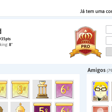
Já tem uma co
d
935pts
king:
8º
Amigos
(79