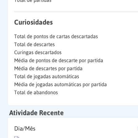
Total de partidas
Curiosidades
Total de pontos de cartas descartadas
Total de descartes
Curingas descartados
Média de pontos de descarte por partida
Média de descartes por partida
Total de jogadas automáticas
Média de jogadas automáticas por partida
Total de abandonos
Atividade Recente
Dia/Mês