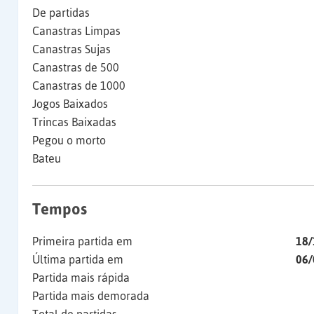
De partidas
Canastras Limpas
Canastras Sujas
Canastras de 500
Canastras de 1000
Jogos Baixados
Trincas Baixadas
Pegou o morto
Bateu
Tempos
Primeira partida em
18/
Última partida em
06/
Partida mais rápida
Partida mais demorada