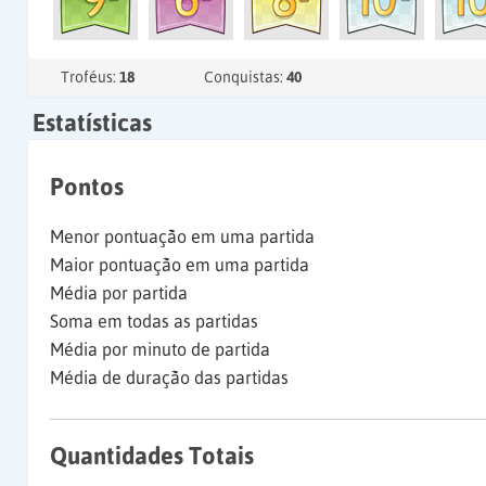
Troféus:
18
Conquistas:
40
Estatísticas
Pontos
Menor pontuação em uma partida
Maior pontuação em uma partida
Média por partida
Soma em todas as partidas
Média por minuto de partida
Média de duração das partidas
Quantidades Totais