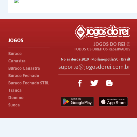
JOGOS
JOGOS DO REI ©
TODOS OS DIREITOS RESERVADOS
Buraco
No ar desde 2010 · Florianópolis/SC · Brasil
Canastra
suporte@jogosdorei.com.br
Buraco Canastra
Buraco Fechado
Buraco Fechado STBL
Tranca
Dominó
Sueca