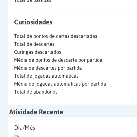
Total de partidas
Curiosidades
Total de pontos de cartas descartadas
Total de descartes
Curingas descartados
Média de pontos de descarte por partida
Média de descartes por partida
Total de jogadas automáticas
Média de jogadas automáticas por partida
Total de abandonos
Atividade Recente
Dia/Mês