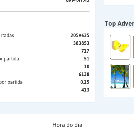
8994:47:45
Top Adver
artadas
2059635
383853
717
r partida
51
10
6138
por partida
0,15
413
Hora do dia