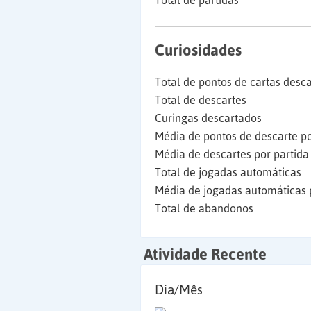
Total de partidas
Curiosidades
Total de pontos de cartas desc
Total de descartes
Curingas descartados
Média de pontos de descarte po
Média de descartes por partida
Total de jogadas automáticas
Média de jogadas automáticas 
Total de abandonos
Atividade Recente
Dia/Mês