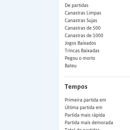
De partidas
Canastras Limpas
Canastras Sujas
Canastras de 500
Canastras de 1000
Jogos Baixados
Trincas Baixadas
Pegou o morto
Bateu
Tempos
Primeira partida em
Última partida em
Partida mais rápida
Partida mais demorada