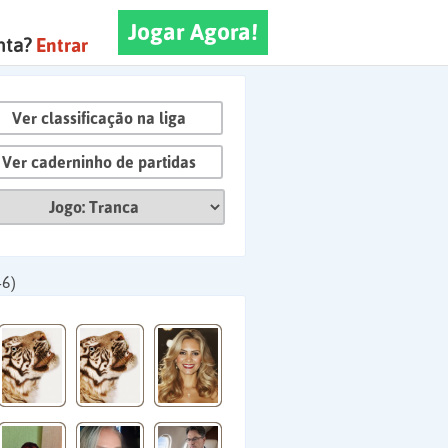
Jogar Agora!
nta?
Entrar
Ver classificação na liga
Ver caderninho de partidas
46)