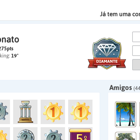
Já tem uma co
onato
275pts
king:
19º
Amigos
(44