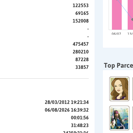
122553
69165
152008
-
-
475457
280210
87228
Top Parce
33857
28/03/2012 19:21:34
06/08/2026 16:39:32
00:01:56
31:48:23