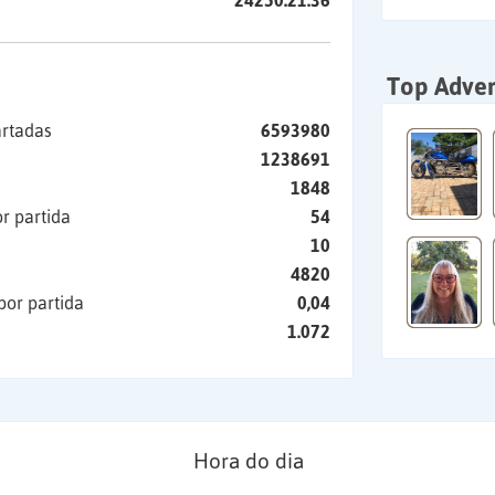
24250:21:36
Top Adver
artadas
6593980
1238691
1848
r partida
54
10
4820
por partida
0,04
1.072
Hora do dia