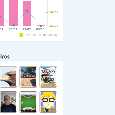
•
Desempenho
Ranking
iros