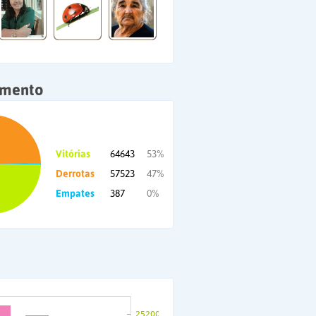
amento
Vitórias
64643
53%
Derrotas
57523
47%
Empates
387
0%