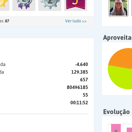
as:
87
Ver tudo >>
Aproveit
ida
-4.640
da
129.385
657
80496185
55
00:11:52
Evolução