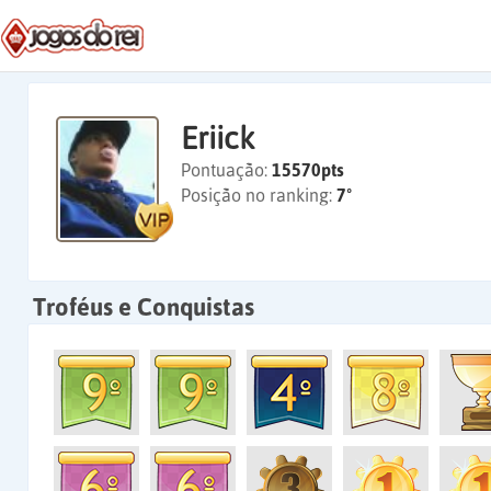
Eriick
Pontuação:
15570pts
Posição no ranking:
7º
Troféus e Conquistas