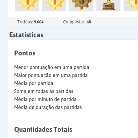
Troféus:
9.664
Conquistas:
68
Estatísticas
Pontos
Menor pontuação em uma partida
Maior pontuação em uma partida
Média por partida
Soma em todas as partidas
Média por minuto de partida
Média de duração das partidas
Quantidades Totais