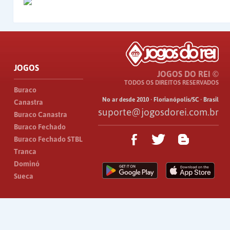
JOGOS
JOGOS DO REI ©
TODOS OS DIREITOS RESERVADOS
Buraco
No ar desde 2010 · Florianópolis/SC · Brasil
Canastra
suporte@jogosdorei.com.br
Buraco Canastra
Buraco Fechado
Buraco Fechado STBL
Tranca
Dominó
Sueca