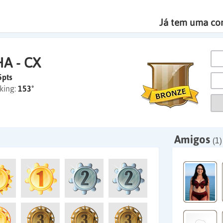
Já tem uma co
A - CX
5pts
king:
153º
Amigos
(1)