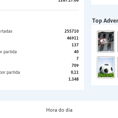
1267:17:06
Top Adver
artadas
255710
46911
137
r partida
40
7
709
por partida
0,11
1.348
Hora do dia