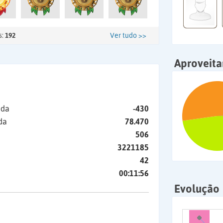
s:
192
Ver tudo >>
Aproveit
ida
-430
da
78.470
506
3221185
42
00:11:56
Evolução