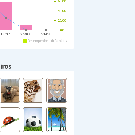
•
Desempenho
Ranking
iros