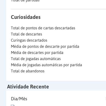
Total de partidas
Curiosidades
Total de pontos de cartas descartadas
Total de descartes
Curingas descartados
Média de pontos de descarte por partida
Média de descartes por partida
Total de jogadas automáticas
Média de jogadas automáticas por partida
Total de abandonos
Atividade Recente
Dia/Mês