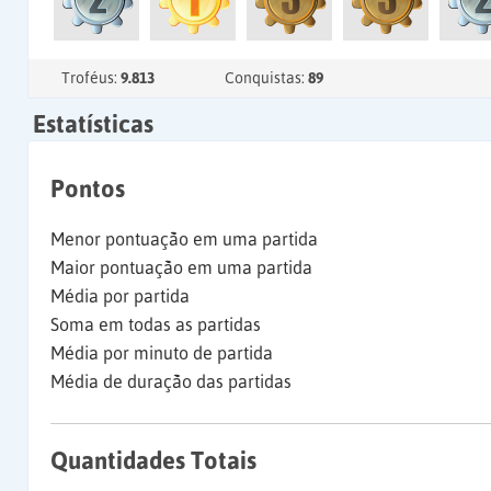
Troféus:
9.813
Conquistas:
89
Estatísticas
Pontos
Menor pontuação em uma partida
Maior pontuação em uma partida
Média por partida
Soma em todas as partidas
Média por minuto de partida
Média de duração das partidas
Quantidades Totais