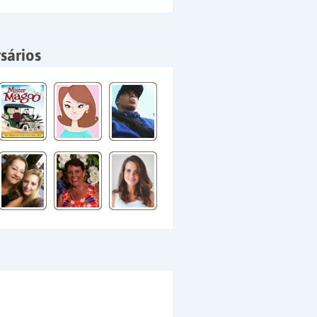
sários