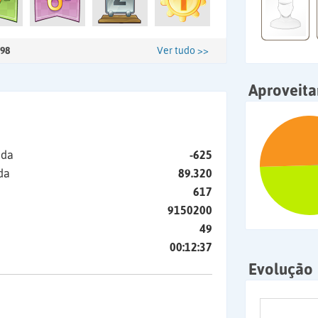
98
Ver tudo >>
Aproveit
ida
-625
da
89.320
617
9150200
49
00:12:37
Evolução