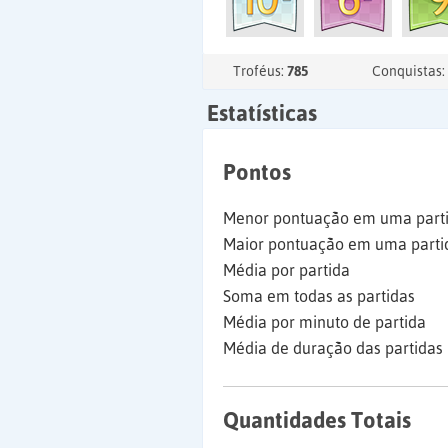
Troféus:
785
Conquistas:
Estatísticas
Pontos
Menor pontuação em uma part
Maior pontuação em uma parti
Média por partida
Soma em todas as partidas
Média por minuto de partida
Média de duração das partidas
Quantidades Totais