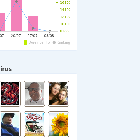
•
Desempenho
Ranking
iros