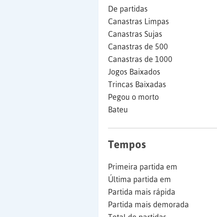
De partidas
Canastras Limpas
Canastras Sujas
Canastras de 500
Canastras de 1000
Jogos Baixados
Trincas Baixadas
Pegou o morto
Bateu
Tempos
Primeira partida em
Última partida em
Partida mais rápida
Partida mais demorada