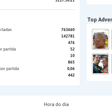
3117:50:21
Top Adver
artadas
763660
142781
476
r partida
52
10
865
por partida
0,06
442
Hora do dia