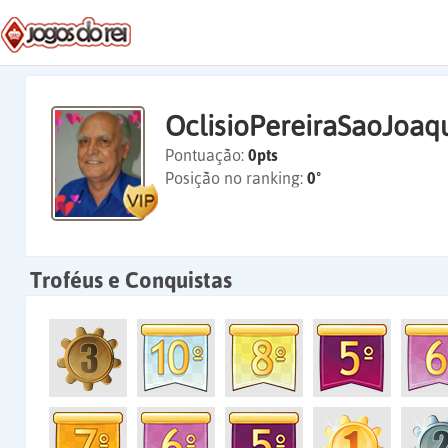
OclisioPereiraSaoJoa
Pontuação:
0pts
Posição no ranking:
0º
Troféus e Conquistas