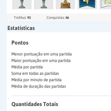
Troféus:
93
Conquistas:
46
Estatísticas
Pontos
Menor pontuação em uma partida
Maior pontuação em uma partida
Média por partida
Soma em todas as partidas
Média por minuto de partida
Média de duração das partidas
Quantidades Totais