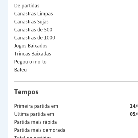
De partidas
Canastras Limpas
Canastras Sujas
Canastras de 500
Canastras de 1000
Jogos Baixados
Trincas Baixadas
Pegou o morto
Bateu
Tempos
Primeira partida em
14/
Última partida em
05/
Partida mais rápida
Partida mais demorada