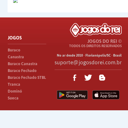
JOGOS
JOGOS DO REI ©
TODOS OS DIREITOS RESERVADOS
Buraco
No ar desde 2010 · Florianópolis/SC · Brasil
Canastra
suporte@jogosdorei.com.br
Buraco Canastra
Buraco Fechado
Buraco Fechado STBL
Tranca
Dominó
Sueca