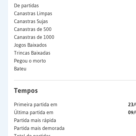
De partidas
Canastras Limpas
Canastras Sujas
Canastras de 500
Canastras de 1000
Jogos Baixados
Trincas Baixadas
Pegou o morto
Bateu
Tempos
Primeira partida em
23/
Última partida em
09/
Partida mais rápida
Partida mais demorada