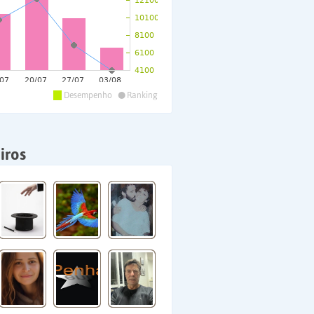
•
Desempenho
Ranking
iros