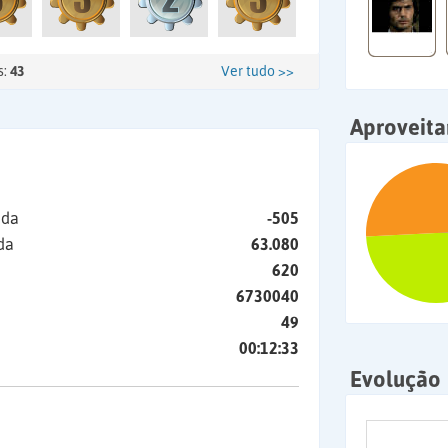
s:
43
Ver tudo >>
Aproveit
ida
-505
da
63.080
620
6730040
49
00:12:33
Evolução