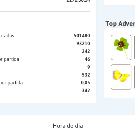
2272:50:14
Top Adver
artadas
501480
93210
242
r partida
46
9
532
por partida
0,05
342
Hora do dia