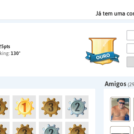
Já tem uma co
25pts
king:
130º
Amigos
(29