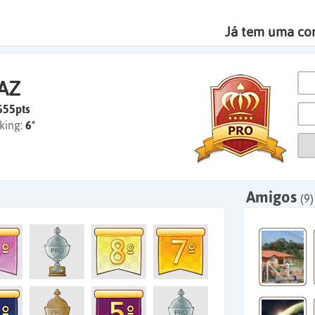
Já tem uma co
AZ
655pts
king:
6º
Amigos
(9)