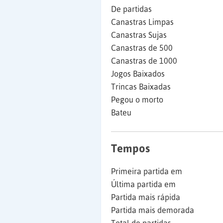
De partidas
Canastras Limpas
Canastras Sujas
Canastras de 500
Canastras de 1000
Jogos Baixados
Trincas Baixadas
Pegou o morto
Bateu
Tempos
Primeira partida em
Última partida em
Partida mais rápida
Partida mais demorada