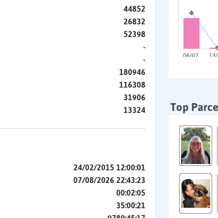
44852
26832
52398
-
-
180946
116308
31906
Top Parce
13324
24/02/2015 12:00:01
07/08/2026 22:43:23
00:02:05
35:00:21