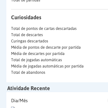
Total de partidas
Curiosidades
Total de pontos de cartas descartadas
Total de descartes
Curingas descartados
Média de pontos de descarte por partida
Média de descartes por partida
Total de jogadas automáticas
Média de jogadas automáticas por partida
Total de abandonos
Atividade Recente
Dia/Mês