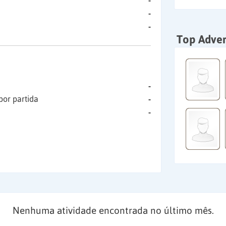
-
-
-
Top Adver
-
por partida
-
-
Nenhuma atividade encontrada no último mês.