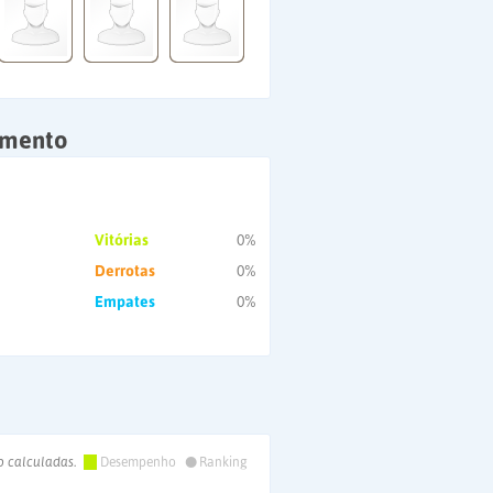
amento
Vitórias
0%
Derrotas
0%
Empates
0%
•
o calculadas.
Desempenho
Ranking