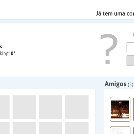
Já tem uma co
s
king:
0º
Amigos
(3)