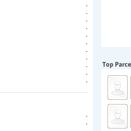
-
-
-
-
-
-
-
-
Top Parce
-
-
-
-
-