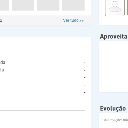
1
Ver tudo >>
Aproveit
ida
-
da
-
-
-
-
-
Evolução
*Informações nã