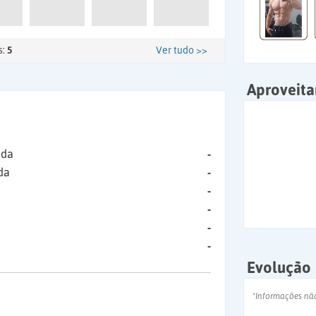
s:
5
Ver tudo >>
Aproveit
ida
-
da
-
-
-
-
-
Evolução
*Informações nã