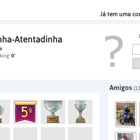
Já tem uma co
nha-Atentadinha
s
king:
0º
Amigos
(1