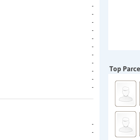
-
-
-
-
-
-
-
-
Top Parce
-
-
-
-
-