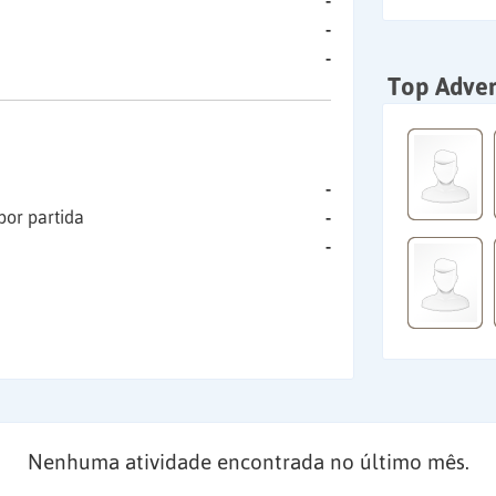
-
-
-
Top Adver
-
por partida
-
-
Nenhuma atividade encontrada no último mês.