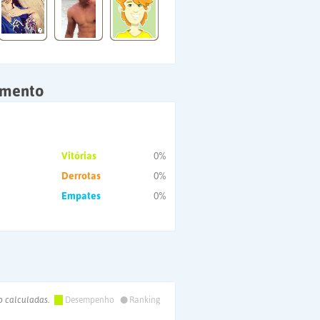
amento
Vitórias
0%
Derrotas
0%
Empates
0%
•
o calculadas.
Desempenho
Ranking