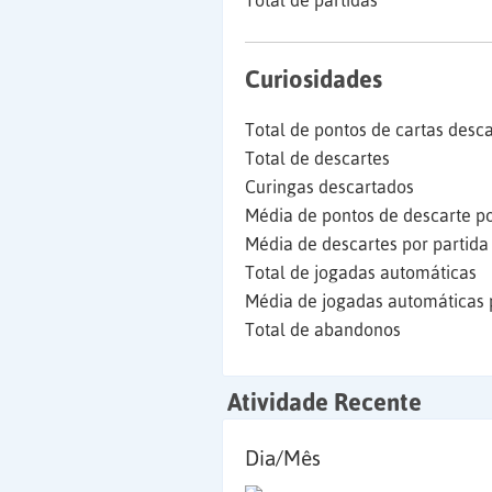
Total de partidas
Curiosidades
Total de pontos de cartas desc
Total de descartes
Curingas descartados
Média de pontos de descarte po
Média de descartes por partida
Total de jogadas automáticas
Média de jogadas automáticas 
Total de abandonos
Atividade Recente
Dia/Mês