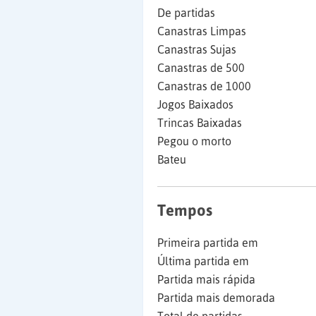
De partidas
Canastras Limpas
Canastras Sujas
Canastras de 500
Canastras de 1000
Jogos Baixados
Trincas Baixadas
Pegou o morto
Bateu
Tempos
Primeira partida em
Última partida em
Partida mais rápida
Partida mais demorada