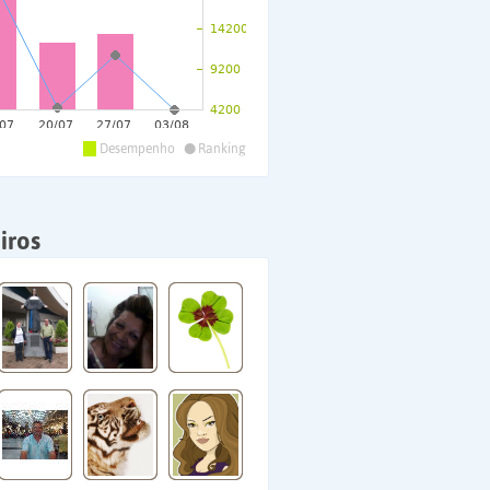
•
Desempenho
Ranking
iros