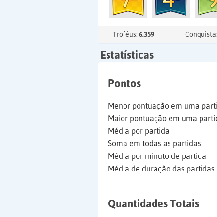
Troféus:
6.359
Conquista
Estatísticas
Pontos
Menor pontuação em uma part
Maior pontuação em uma parti
Média por partida
Soma em todas as partidas
Média por minuto de partida
Média de duração das partidas
Quantidades Totais