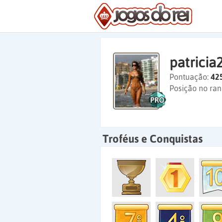
patricia
Pontuação:
42
Posição no ran
Troféus e Conquistas