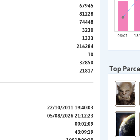
67945
81228
74448
3230
1323
216284
10
32850
Top Parce
21817
22/10/2011 19:40:03
05/08/2026 21:12:23
00:02:09
43:09:19