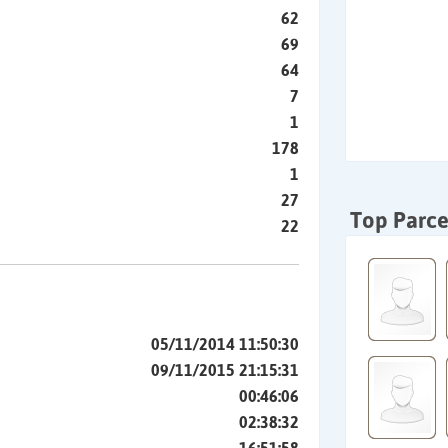
62
69
64
7
1
178
1
27
Top Parce
22
05/11/2014 11:50:30
09/11/2015 21:15:31
00:46:06
02:38:32