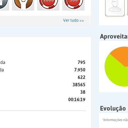
Ver tudo >>
Aproveit
ida
795
da
7.950
622
38565
38
00:16:19
Evolução
*Informações nã