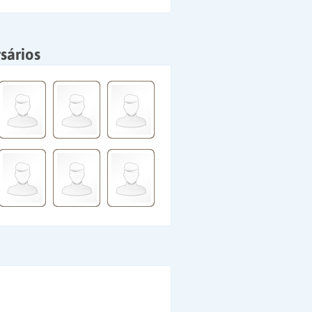
sários