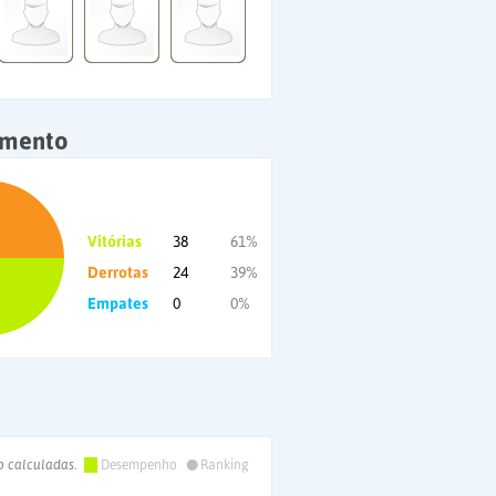
amento
Vitórias
38
61%
Derrotas
24
39%
Empates
0
0%
•
o calculadas.
Desempenho
Ranking