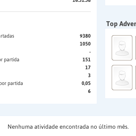
16:51:58
Top Adver
artadas
9380
1050
-
r partida
151
17
3
por partida
0,05
6
Nenhuma atividade encontrada no último mês.