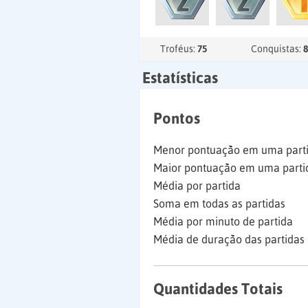
Troféus:
75
Conquistas:
8
Estatísticas
Pontos
Menor pontuação em uma part
Maior pontuação em uma parti
Média por partida
Soma em todas as partidas
Média por minuto de partida
Média de duração das partidas
Quantidades Totais