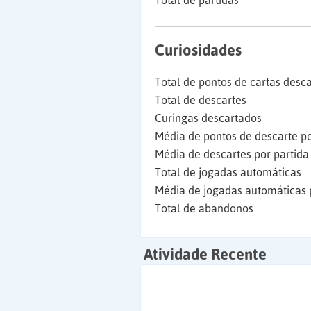
Total de partidas
Curiosidades
Total de pontos de cartas desc
Total de descartes
Curingas descartados
Média de pontos de descarte po
Média de descartes por partida
Total de jogadas automáticas
Média de jogadas automáticas 
Total de abandonos
Atividade Recente