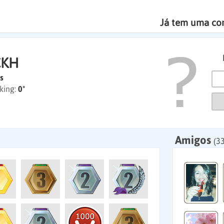
Já tem uma co
CKH
s
king:
0º
Amigos
(33